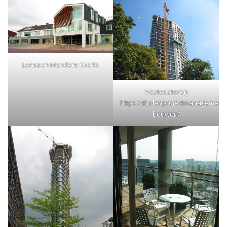
Lenssen Manders Mierlo
Vestedatoren
https://tholenprojectmanagement.
bouwen/