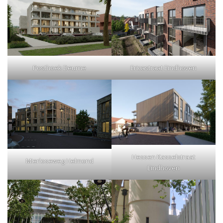
Posthoek Deurne
Ericastraat Eindhoven
Hessen Kasselstraat
Mierloseweg Helmond
Eindhoven