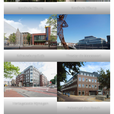
Stadhuis Tilburg
Stadhuis Tilburg
Theater de Maaspoort
Schouwburg Cuijk
Hertogstaete Nijmegen
Pelssingel den Bosch