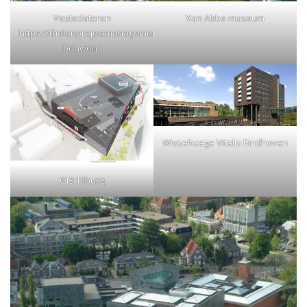
Vestedatoren
Van Abbe museum
https://tholenprojectmanagement.nl/vestedatoren-
bouwen/
Wissehaege Vitalis Eindhoven
013 Tilburg