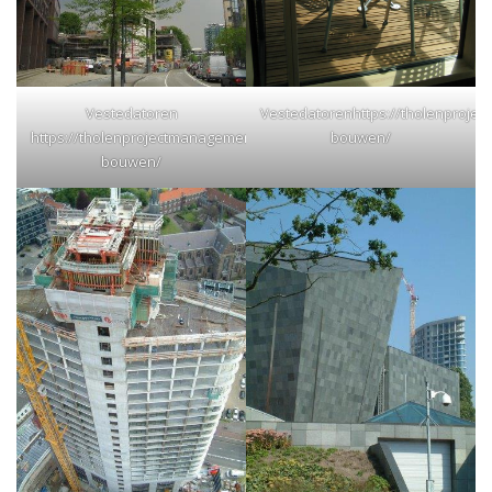
Vestedatoren
Vestedatoren
https://tholenproje
https://tholenprojectmanagement.nl/vestedatoren-
bouwen/
bouwen/