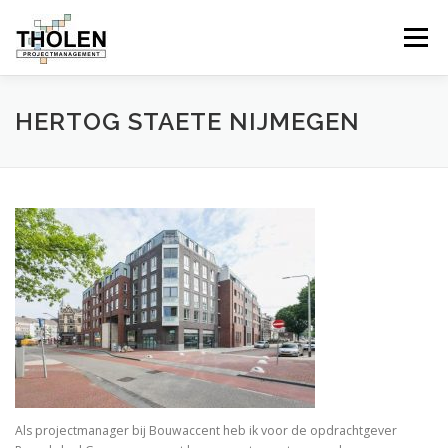
Skip
to
Menu
content
OVER ONS
DIENSTEN EN PROJECTEN
HERTOG STAETE NIJMEGEN
IMPRESSIES
CONTACT
Als projectmanager bij Bouwaccent heb ik voor de opdrachtgever