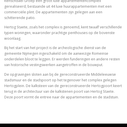
Renschdael Groep een groot luxe appartementencomplex
gerealiseerd, bestaande uit 44 luxe huurappartementen met een
commerciële plint. De appartementen zijn gelegen aan een
schitterende patio.
Hertog Staete, zoals het complex is genoemd, kent twaalf verschillende
typen woningen, waaronder prachtige penthouses op de bovenste
woonlaag.
Bij het start van het project is de archeologische dienst van de
gemeente Nijmegen ingeschakeld om de aanwezige Romeinse
onderdelen bloot te leggen. Er werden funderingen en andere resten
van historische vestingswerken aangetroffen in de bouwput.
De opgravingen sloten aan bij de gereconstrueerde Middeleeuwse
stadsmuur en de stadspoort op het tegenover het complex gelegen
Hertogplein. De kalksteen van de gereconstrueerde Hertogpoort keert
terug in de architectuur van de kalkstenen poort van Hertog Staete.
Deze poort vormt de entree naar de appartementen en de stadstuin.